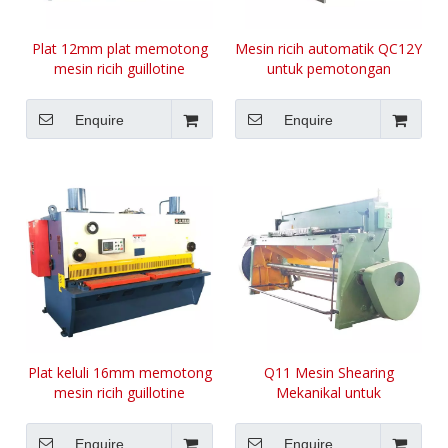
Plat 12mm plat memotong
Mesin ricih automatik QC12Y
mesin ricih guillotine
untuk pemotongan
lembaran logam 4mm
Enquire
Enquire
Plat keluli 16mm memotong
Q11 Mesin Shearing
mesin ricih guillotine
Mekanikal untuk
Pemotongan Plat Keluli
Enquire
Enquire