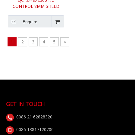
QC12Y-8X2500 NC
CONTROL 8MM SHEED
SHEARING MESIN
Enquire
1
2
3
4
5
»
GET IN TOUCH
0086 21 62828320
0086 13817120700