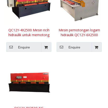
QC12Y-4X2500 Mesin ricih
Mesin pemotongan logam
hidraulik untuk memotong
hidraulik QC12Y-6X2500
logam lembaran 4mm
untuk ketebalan 6mm
Enquire
Enquire