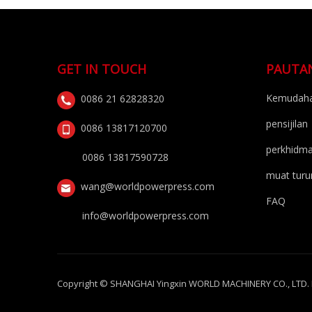
GET IN TOUCH
PAUTA
Kemudaha
0086 21 62828320
pensijilan
0086 13817120700
perkhidm
0086 13817590728
muat turu
wang@worldpowerpress.com
FAQ
info@worldpowerpress.com
Copyright © SHANGHAI Yingxin WORLD MACHINERY CO., LTD. Ha