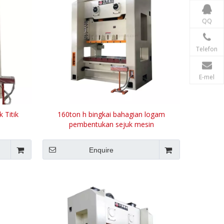
QQ
Telefon
E-mel
k Titik
160ton h bingkai bahagian logam
pembentukan sejuk mesin
Enquire