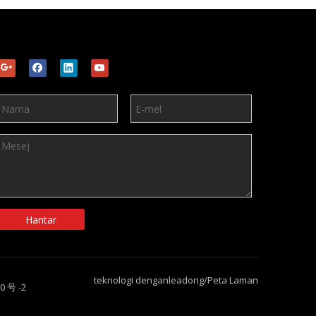
Hantar
teknologi dengan
leadong
/
Peta Laman
0 号 -2