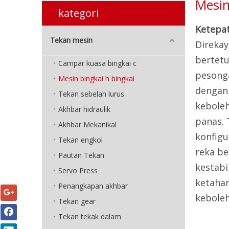
Mesin
kategori
Ketepat
Tekan mesin
Direkay
bertetu
Campar kuasa bingkai c
pesong
Mesin bingkai h bingkai
dengan 
Tekan sebelah lurus
kebole
Akhbar hidraulik
panas. 
Akhbar Mekanikal
konfigu
Tekan engkol
reka b
Pautan Tekan
kestabi
Servo Press
ketahan
Penangkapan akhbar
keboleh
Tekan gear
Tekan tekak dalam