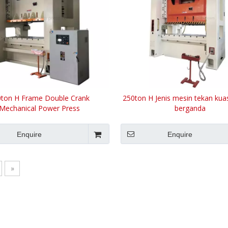
0ton H Frame Double Crank
250ton H Jenis mesin tekan kua
Mechanical Power Press
berganda
Enquire
Enquire
»