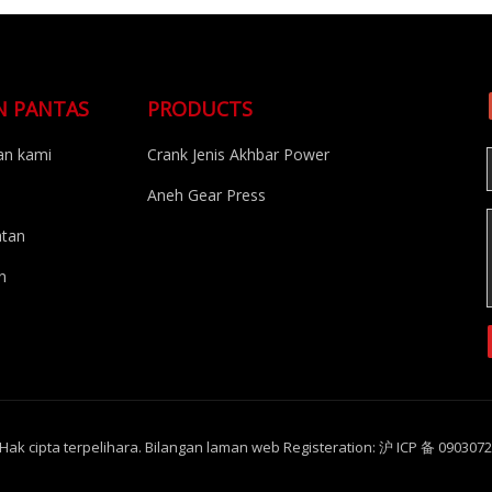
N PANTAS
PRODUCTS
n kami
Crank Jenis Akhbar Power
Aneh Gear Press
atan
n
k cipta terpelihara. Bilangan laman web Registeration: 沪 ICP 备 0903072