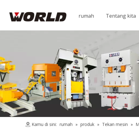
rumah
Tentang kita
Kamu di sini:
rumah
»
produk
»
Tekan mesin
»
M