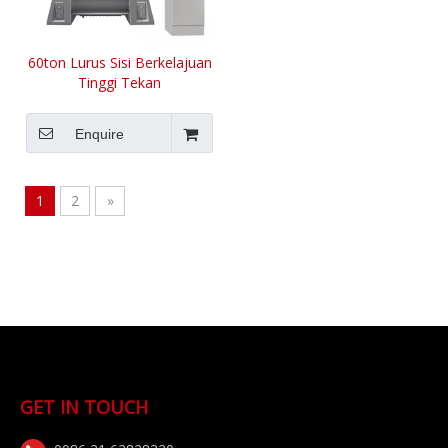
60ton Lurus Sisi Berkelajuan
Tinggi Tekan
Enquire
1
2
»
GET IN TOUCH