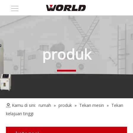
produk
Kamu di sini:
rumah
»
produk
»
Tekan mesin
»
Tekan
kelajuan tinggi