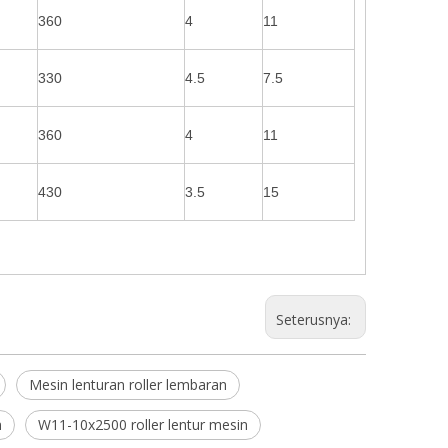
360
4
11
330
4.5
7.5
360
4
11
430
3.5
15
Seterusnya:
Mesin lenturan roller lembaran
m
W11-10x2500 roller lentur mesin