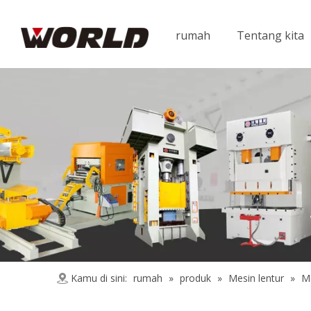
rumah
Tentang kita
Kamu di sini:
rumah
»
produk
»
Mesin lentur
»
Me