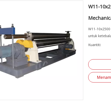
W11-10x2
Mechanic
W11-10x2500 ad
untuk keteba
Kuantiti:
Menamb