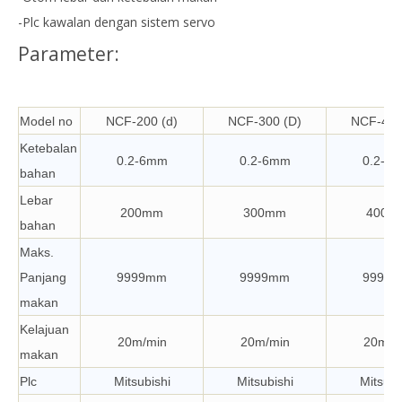
-Plc kawalan dengan sistem servo
Parameter:
Model no
NCF-200 (d)
NCF-300 (D)
NCF-400
Ketebalan
0.2-6mm
0.2-6mm
0.2-6
bahan
Lebar
200mm
300mm
400m
bahan
Maks.
Panjang
9999mm
9999mm
9999
makan
Kelajuan
20m/min
20m/min
20m/m
makan
Plc
Mitsubishi
Mitsubishi
Mitsubi