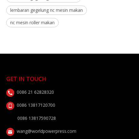
lembaran gegelung nc mesin makan
nc mesin roller makan
GET IN TOUCH
0086 21 62828320
0086 13817120700
0086 13817590728
wang@worldpowerpress.com