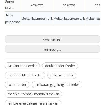
Servo
Yaskawa
Yaskawa
Yaska
Motor
Jenis
Mekanikal/pneumatik
Mekanikal/pneumatik
Mekanikal/p
pelepasan
Sebelum ini:
Seterusnya:
Mekanisme Feeder
double roller feeder
roller double nc feeder
roller nc feeder
roller feeder
lembaran gegelung nc feeder
mesin automatik memberi makan
lembaran gegelung mesin makan