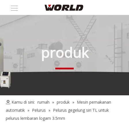
produk
Kamu di sini:
rumah
»
produk
»
Mesin pemakanan
automatik
»
Pelurus
»
Pelurus gegelung siri TL untuk
pelurus lembaran logam 3.5mm