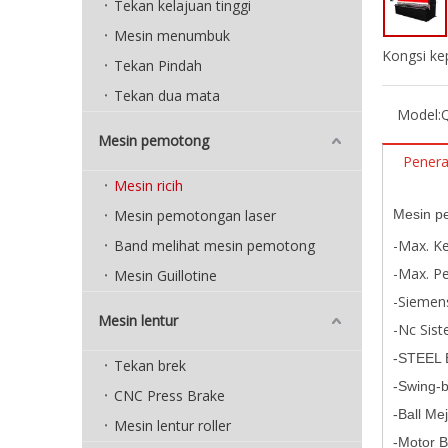
Tekan kelajuan tinggi
Mesin menumbuk
Kongsi ke
Tekan Pindah
Tekan dua mata
Model:
Mesin pemotong
Pener
Mesin ricih
Mesin pemotongan laser
Mesin p
Band melihat mesin pemotong
-Max. K
-Max. 
Mesin Guillotine
-Siemen
Mesin lentur
-Nc Sis
-STEEL B
Tekan brek
-Swing-
CNC Press Brake
-Ball Me
Mesin lentur roller
-Motor 