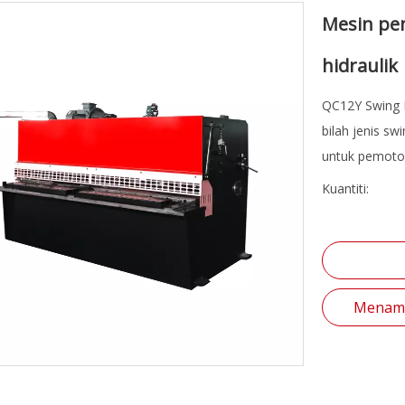
Mesin pe
hidraulik
QC12Y Swing
bilah jenis s
untuk pemoto
Kuantiti:
Menamb