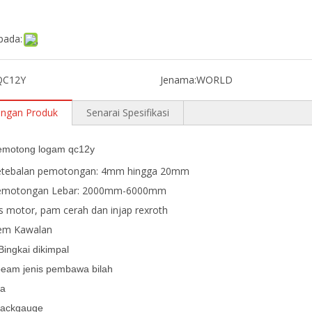
pada:
QC12Y
Jenama:
WORLD
angan Produk
Senarai Spesifikasi
emotong logam qc12y
etebalan pemotongan: 4mm hingga 20mm
Pemotongan Lebar: 2000mm-6000mm
s motor, pam cerah dan injap rexroth
tem Kawalan
ingkai dikimpal
beam jenis pembawa bilah
ja
Backgauge