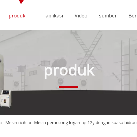
produk
aplikasi
Video
sumber
Ber
produk
»
Mesin ricih
»
Mesin pemotong logam qc12y dengan kuasa hidraul