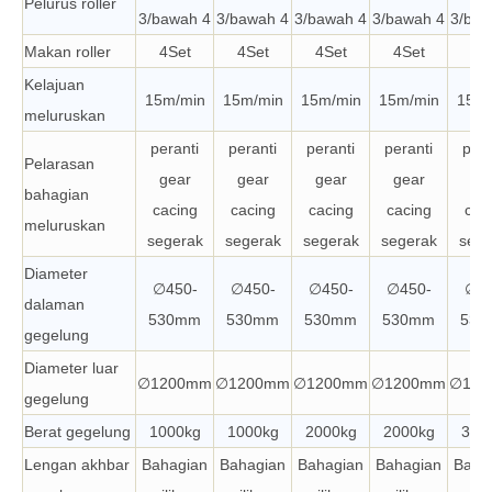
Pelurus roller
3/bawah 4
3/bawah 4
3/bawah 4
3/bawah 4
3/baw
Makan roller
4Set
4Set
4Set
4Set
4S
Kelajuan
15m/min
15m/min
15m/min
15m/min
15m/
meluruskan
peranti
peranti
peranti
peranti
pera
Pelarasan
gear
gear
gear
gear
ge
bahagian
cacing
cacing
cacing
cacing
cac
meluruskan
segerak
segerak
segerak
segerak
sege
Diameter
∅450-
∅450-
∅450-
∅450-
∅45
dalaman
530mm
530mm
530mm
530mm
530
gegelung
Diameter luar
∅1200mm
∅1200mm
∅1200mm
∅1200mm
∅120
gegelung
Berat gegelung
1000kg
1000kg
2000kg
2000kg
300
Lengan akhbar
Bahagian
Bahagian
Bahagian
Bahagian
Baha