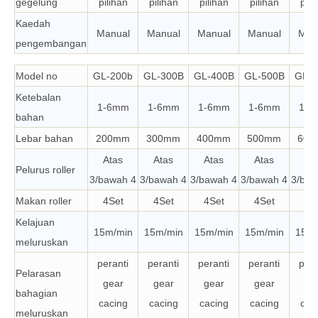
gegelung
pilihan
pilihan
pilihan
pilihan
pili
Kaedah
Manual
Manual
Manual
Manual
Man
pengembangan
Model no
GL-200b
GL-300B
GL-400B
GL-500B
GL-6
Ketebalan
1-6mm
1-6mm
1-6mm
1-6mm
1-6
bahan
Lebar bahan
200mm
300mm
400mm
500mm
600
Atas
Atas
Atas
Atas
At
Pelurus roller
3/bawah 4
3/bawah 4
3/bawah 4
3/bawah 4
3/baw
Makan roller
4Set
4Set
4Set
4Set
4S
Kelajuan
15m/min
15m/min
15m/min
15m/min
15m/
meluruskan
peranti
peranti
peranti
peranti
pera
Pelarasan
gear
gear
gear
gear
ge
bahagian
cacing
cacing
cacing
cacing
cac
meluruskan