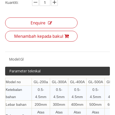
Kuantiti:
Enquire
Menambah kepada bakul
Model:
Gl
Parameter teknikal
Model no
GL-200a
GL-300A
GL-400A
GL-500A
GL-6
Ketebalan
0.5-
0.5-
0.5-
0.5-
0.
bahan
4.5mm
4.5mm
4.5mm
4.5mm
4.5
Lebar bahan
200mm
300mm
400mm
500mm
600
Atas
Atas
Atas
Atas
At