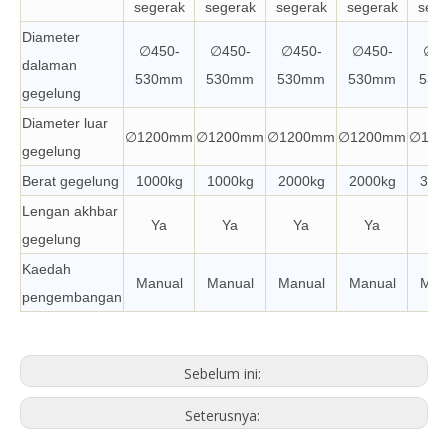
segerak
segerak
segerak
segerak
sege
Diameter
∅450-
∅450-
∅450-
∅450-
∅45
dalaman
530mm
530mm
530mm
530mm
530
gegelung
Diameter luar
∅1200mm
∅1200mm
∅1200mm
∅1200mm
∅120
gegelung
Berat gegelung
1000kg
1000kg
2000kg
2000kg
300
Lengan akhbar
Ya
Ya
Ya
Ya
Y
gegelung
Kaedah
Manual
Manual
Manual
Manual
Man
pengembangan
Sebelum ini:
Seterusnya: