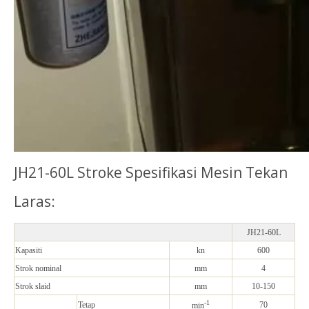
JH21-60L Stroke Spesifikasi Mesin Tekan
Laras:
JH21-60L
Kapasiti
kn
600
Strok nominal
mm
4
Strok slaid
mm
10-150
-1
Tetap
70
min