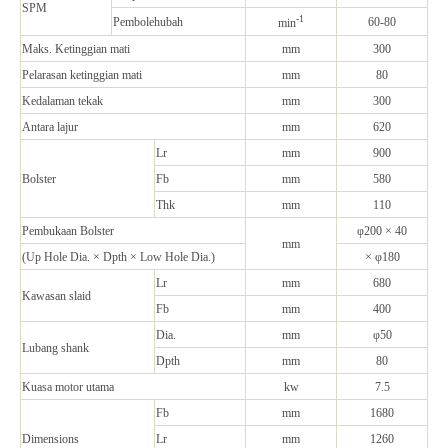
SPM
-1
Pembolehubah
60-80
min
Maks. Ketinggian mati
mm
300
Pelarasan ketinggian mati
mm
80
Kedalaman tekak
mm
300
Antara lajur
mm
620
Lr
mm
900
Bolster
Fb
mm
580
Thk
mm
110
Pembukaan Bolster
φ200 × 40
mm
(Up Hole Dia. × Dpth × Low Hole Dia.)
× φ180
Lr
mm
680
Kawasan slaid
Fb
mm
400
Dia.
mm
φ50
Lubang shank
Dpth
mm
80
Kuasa motor utama
kw
7.5
Fb
mm
1680
Dimensions
Lr
mm
1260