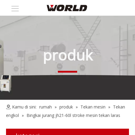
produk
Kamu di sini:
rumah
»
produk
»
Tekan mesin
»
Tekan
engkol
»
Bingkai jurang jh21-60l stroke mesin tekan laras