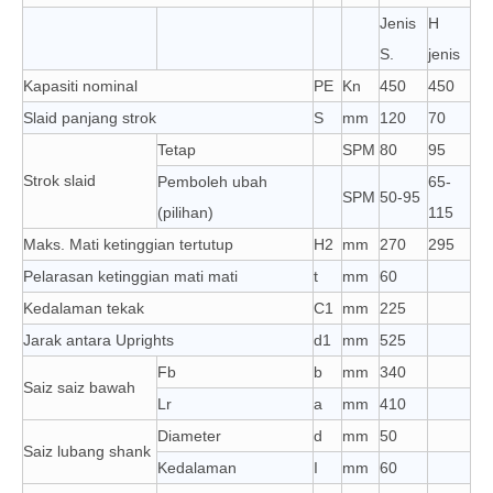
Jenis
H
S.
jenis
Kapasiti nominal
PE
Kn
450
450
Slaid panjang strok
S
mm
120
70
Tetap
SPM
80
95
Strok slaid
Pemboleh ubah
65-
SPM
50-95
(pilihan)
115
Maks. Mati ketinggian tertutup
H2
mm
270
295
Pelarasan ketinggian mati mati
t
mm
60
Kedalaman tekak
C1
mm
225
Jarak antara Uprights
d1
mm
525
Fb
b
mm
340
Saiz saiz bawah
Lr
a
mm
410
Diameter
d
mm
50
Saiz lubang shank
Kedalaman
I
mm
60