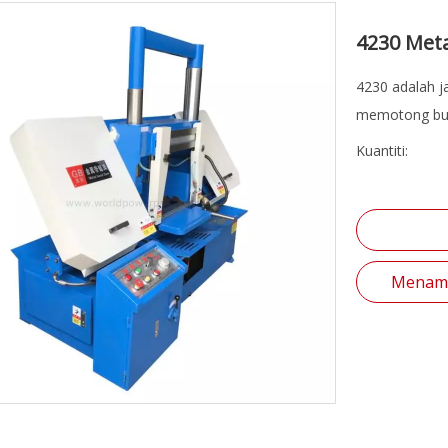
4230 Met
4230 adalah j
memotong bula
Kuantiti:
Menamb