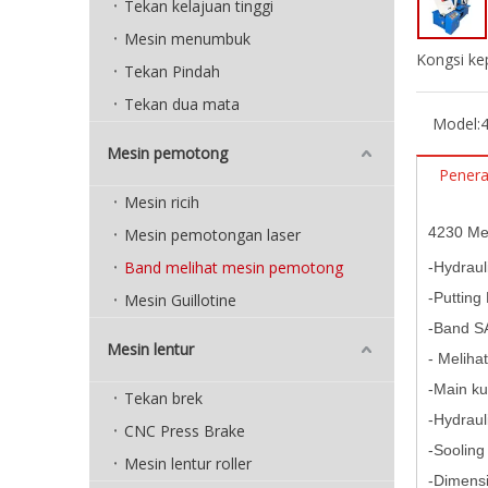
Tekan kelajuan tinggi
Mesin menumbuk
Kongsi ke
Tekan Pindah
Tekan dua mata
Model:
Mesin pemotong
Pener
Mesin ricih
4230 Me
Mesin pemotongan laser
Band melihat mesin pemotong
-Hydraul
-Puttin
Mesin Guillotine
-Band S
Mesin lentur
- Meliha
-Main k
Tekan brek
-Hydraul
CNC Press Brake
-Soolin
Mesin lentur roller
-Dimens