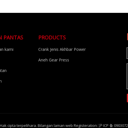
N PANTAS
PRODUCTS
n kami
Crank Jenis Akhbar Power
Aneh Gear Press
atan
n
k cipta terpelihara. Bilangan laman web Registeration: 沪 ICP 备 0903072