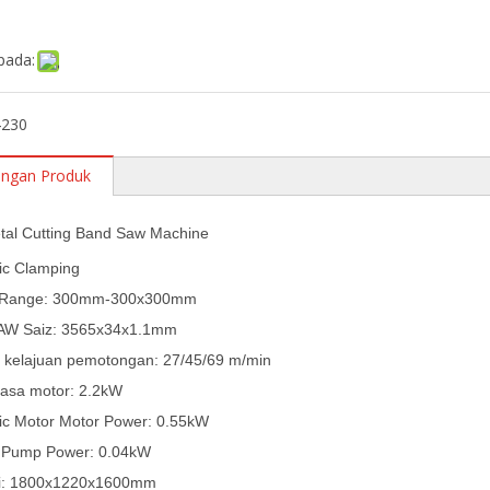
pada:
4230
angan Produk
tal Cutting Band Saw Machine
ic Clamping
g Range: 300mm-300x300mm
AW Saiz: 3565x34x1.1mm
t kelajuan pemotongan: 27/45/69 m/min
uasa motor: 2.2kW
ic Motor Motor Power: 0.55kW
g Pump Power: 0.04kW
i: 1800x1220x1600mm