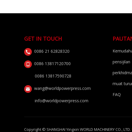
GET IN TOUCH
PAUTA
Kemudaha
0086 21 62828320
pensijilan
0086 13817120700
perkhidm
0086 13817590728
muat turu
wang@worldpowerpress.com
FAQ
info@worldpowerpress.com
Copyright © SHANGHAI Yingxin WORLD MACHINERY CO., LTD. Ha