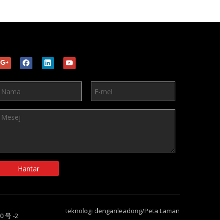
Hantar
teknologi dengan
leadong
/
Peta Laman
0 号 -2