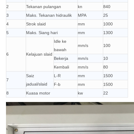
2
Tekanan pulangan
kn
840
3
Maks. Tekanan hidraulik
MPA
25
4
Strok slaid
mm
1000
5
Maks. Siang hari
mm
1300
Idle ke
mm/s
100
bawah
6
Kelajuan slaid
Bekerja
mm/s
10
Kembali
mm/s
80
Saiz
L-R
mm
1500
7
jadual/slaid
F-b
mm
1500
8
Kuasa motor
kw
22