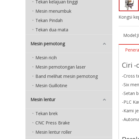
Tekan kelajuan tinggi
Mesin menumbuk
Kongsi ke
Tekan Pindah
Tekan dua mata
Model:
Mesin pemotong
Pener
Mesin ricih
Ciri 
Mesin pemotongan laser
-Cross t
Band melihat mesin pemotong
-Six me
Mesin Guillotine
-Setan b
Mesin lentur
-PLC Ka
-Kami j
Tekan brek
-Automa
CNC Press Brake
Mesin lentur roller