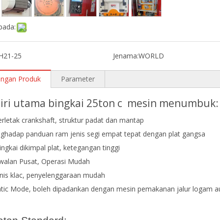
pada:
JH21-25
Jenama:
WORLD
angan Produk
Parameter
-ciri utama bingkai 25ton c mesin menumbuk:
erletak crankshaft, struktur padat dan mantap
nghadap panduan ram jenis segi empat tepat dengan plat gangsa
ingkai dikimpal plat, ketegangan tinggi
walan Pusat, Operasi Mudah
enis klac, penyelenggaraan mudah
tic Mode, boleh dipadankan dengan mesin pemakanan jalur logam a