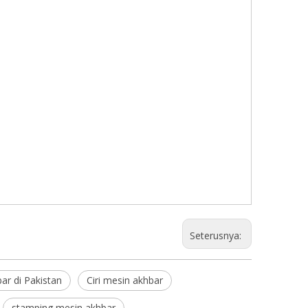
Seterusnya:
bar di Pakistan
Ciri mesin akhbar
stamping mesin akhbar