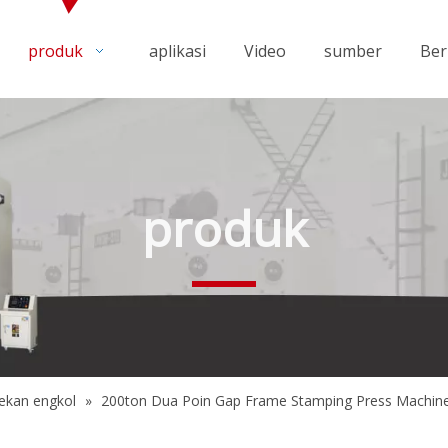
produk
aplikasi
Video
sumber
Ber
produk
ekan engkol
»
200ton Dua Poin Gap Frame Stamping Press Machin