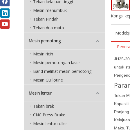
Tekan kelajuan tinggi
Mesin menumbuk
Kongsi ke
Tekan Pindah
Tekan dua mata
Model:
Mesin pemotong
Pener
Mesin ricih
JH25-200
Mesin pemotongan laser
untuk st
Band melihat mesin pemotong
Pengenda
Mesin Guillotine
Param
Mesin lentur
Tekan M
Kapasiti
Tekan brek
Panjang
CNC Press Brake
Kelajuan
Mesin lentur roller
Maks. T