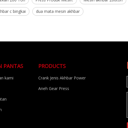
hbar c bingkai
dua mata mesin akhbar
N PANTAS
PRODUCTS
n kami
Crank Jenis Akhbar Power
Aneh Gear Press
atan
n