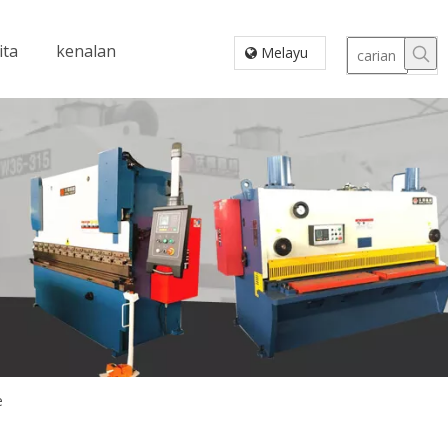
ita
kenalan
Melayu
e