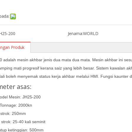
pada:
JH25-200
Jenama:
WORLD
angan Produk
 adalah mesin akhbar jenis dua mata dua mata. Mesin akhbar ini sesua
amping mati progresif kerana saiz yang lebih besar. Sistem kawalan
li boleh menyemak status kerja akhbar melalui HMI. Fungsi kaunter da
eter asas:
odel Mesin: JH25-200
 Tonnage: 2000kn
 strok: 250mm
 strok: 25-40 kali seminit
utup ketinggian: 500mm