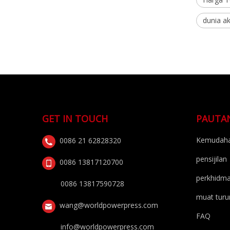
dunia ak
GET IN TOUCH
PAUTA
Kemudaha
0086 21 62828320
pensijilan
0086 13817120700
perkhidm
0086 13817590728
muat turu
wang@worldpowerpress.com
FAQ
info@worldpowerpress.com