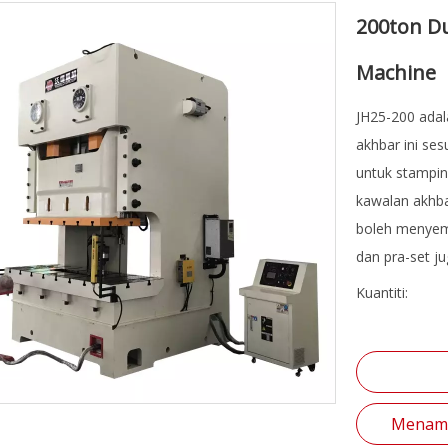
200ton D
Machine
JH25-200 adal
akhbar ini ses
untuk stamping
kawalan akhb
boleh menyema
dan pra-set ju
Kuantiti:
Menamb