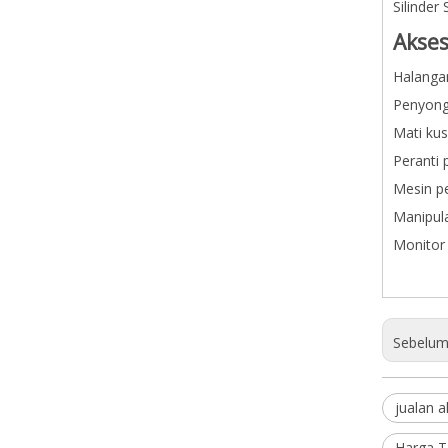
Silinder
Akses
Halanga
Penyongs
Mati ku
Peranti 
Mesin p
Manipul
Monitor
Sebelum 
jualan a
Harga T