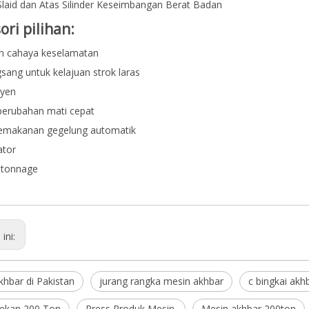
 Slaid dan Atas Silinder Keseimbangan Berat Badan
ori pilihan:
n cahaya keselamatan
ang untuk kelajuan strok laras
syen
perubahan mati cepat
emakanan gegelung automatik
ator
 tonnage
ini:
khbar di Pakistan
jurang rangka mesin akhbar
c bingkai akh
ekan 200 Ton
Press Produk Mesin.
Mesin akhbar 200ton