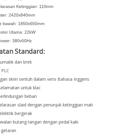
elarasan Ketinggian: 110mm
lster: 2420x840mm
aiz bawah: 1850x650mm
otor Utama: 22kW
Power: 380v50Hz
atan Standard:
eumatik dan brek
 PLC
an skrin sentuh dalam versi Bahasa Inggeris
selamatan untuk klac
perlindungan beban
larasan slaid dengan penunjuk ketinggian mati
elektrik bergerak
awalan butang tangan dengan pedal kaki
-getaran