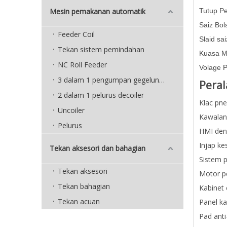
Mesin pemakanan automatik
Tutup P
Saiz Bo
Feeder Coil
Slaid s
Tekan sistem pemindahan
Kuasa M
NC Roll Feeder
Volage 
3 dalam 1 pengumpan gegelung padat
Peral
2 dalam 1 pelurus decoiler
Klac pn
Uncoiler
Kawalan
Pelurus
HMI deng
Injap ke
Tekan aksesori dan bahagian
Sistem 
Tekan aksesori
Motor pe
Tekan bahagian
Kabinet 
Tekan acuan
Panel k
Pad anti