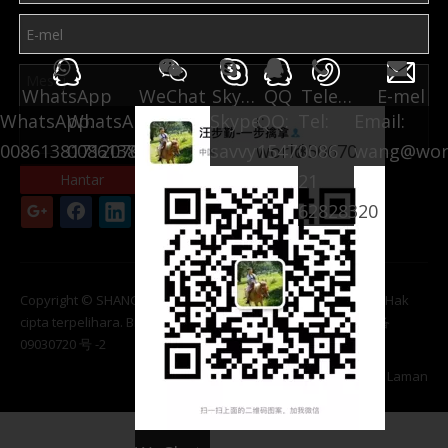
WhatsApp
WeChat
Skype
QQ
Telefon
E-mel
WhatsApp:
WhatsApp:
Skype:
QQ:
Tel:
Email:
008613817120700
008613817590728
savvyworld
1547850670
0086
wang@wor
21
Hantar
62828320
Copyright © SHANGHAI Yingxin WORLD MACHINERY CO., LTD. Hak
cipta terpelihara. Bilangan laman web Registeration: 沪 ICP 备
09030720 号 -2
teknologi dengan
leadong
/
Peta Laman