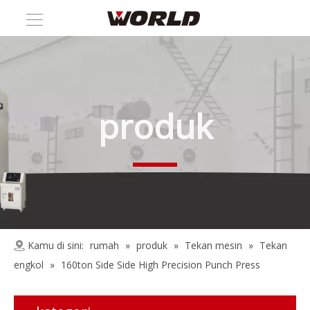
produk
Kamu di sini:
rumah
»
produk
»
Tekan mesin
»
Tekan
engkol
»
160ton Side Side High Precision Punch Press