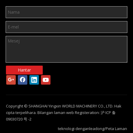
Hantar
Copyright © SHANGHAI Yingxin WORLD MACHINERY CO., LTD. Hak
cipta terpelihara. Bilangan laman web Registeration: 沪 ICP 备
09030720 号 -2
teknologi dengan
leadong
/
Peta Laman